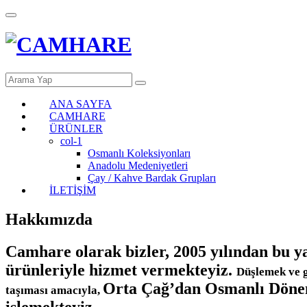
ANA SAYFA
CAMHARE
ÜRÜNLER
col-1
Osmanlı Koleksiyonları
Anadolu Medeniyetleri
Çay / Kahve Bardak Grupları
İLETİŞİM
Hakkımızda
Camhare olarak bizler, 2005 yılından bu ya
ürünleriyle hizmet vermekteyiz.
Düşlemek ve ge
Orta Çağ’dan Osmanlı Dönemi
taşıması amacıyla,
işlemekteyiz.