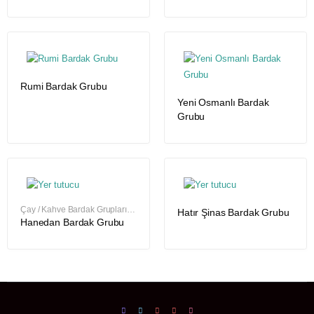
Rumi Bardak Grubu
Yeni Osmanlı Bardak
Grubu
Çay / Kahve Bardak Grupları
,
Hatır Şinas Bardak Grubu
Çay / Kahve Bardak Grupları
,
Hanedan Bardak Grubu
Çay / Kahve Bardak Grupları
,
Çay / Kahve Bardak Grupları
,
Çay / Kahve Bardak Grupları