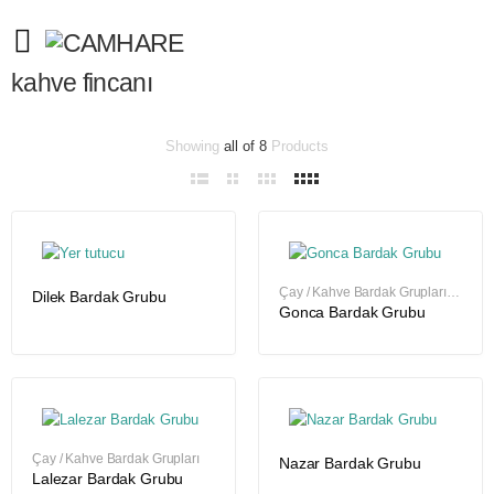
kahve fincanı
Fiyata
Showing
all of 8
Products
göre
sıralandı:
düşükten
yükseğe
Çay / Kahve Bardak Grupları
,
Dilek Bardak Grubu
Çay / Kahve Bardak Grupları
Gonca Bardak Grubu
Çay / Kahve Bardak Grupları
Nazar Bardak Grubu
Lalezar Bardak Grubu