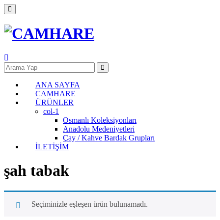
ANA SAYFA
CAMHARE
ÜRÜNLER
col-1
Osmanlı Koleksiyonları
Anadolu Medeniyetleri
Çay / Kahve Bardak Grupları
İLETİŞİM
şah tabak
Seçiminizle eşleşen ürün bulunamadı.