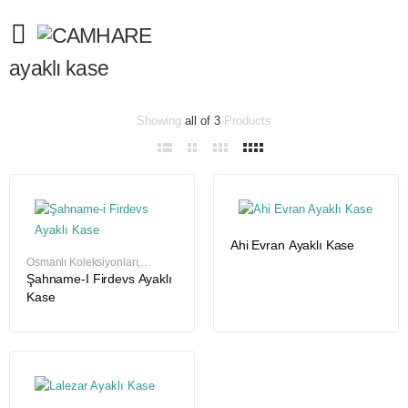
ayaklı kase
Fiyata
Showing
all of 3
Products
göre
sıralandı:
düşükten
yükseğe
Ahi Evran Ayaklı Kase
Osmanlı Koleksiyonları
,
Osmanlı Koleksiyonları
,
Şahname-I Firdevs Ayaklı
Osmanlı Koleksiyonları
Kase