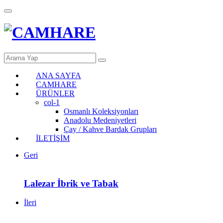
ANA SAYFA
CAMHARE
ÜRÜNLER
col-1
Osmanlı Koleksiyonları
Anadolu Medeniyetleri
Çay / Kahve Bardak Grupları
İLETİŞİM
Geri
Lalezar İbrik ve Tabak
İleri