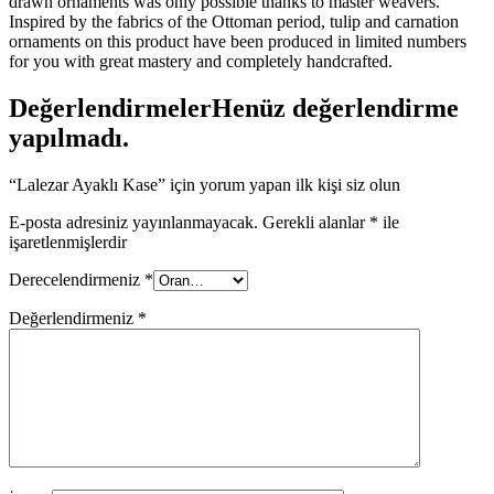
drawn ornaments was only possible thanks to master weavers.
Inspired by the fabrics of the Ottoman period, tulip and carnation
ornaments on this product have been produced in limited numbers
for you with great mastery and completely handcrafted.
Değerlendirmeler
Henüz değerlendirme
yapılmadı.
“Lalezar Ayaklı Kase” için yorum yapan ilk kişi siz olun
E-posta adresiniz yayınlanmayacak.
Gerekli alanlar
*
ile
işaretlenmişlerdir
Derecelendirmeniz
*
Değerlendirmeniz
*