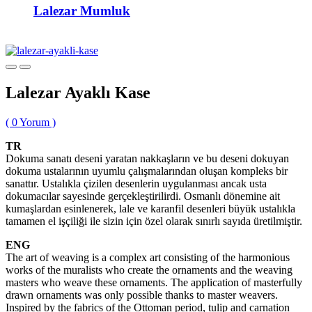
Lalezar Mumluk
Lalezar Ayaklı Kase
(
0
Yorum )
TR
Dokuma sanatı deseni yaratan nakkaşların ve bu deseni dokuyan
dokuma ustalarının uyumlu çalışmalarından oluşan kompleks bir
sanattır. Ustalıkla çizilen desenlerin uygulanması ancak usta
dokumacılar sayesinde gerçekleştirilirdi. Osmanlı dönemine ait
kumaşlardan esinlenerek, lale ve karanfil desenleri büyük ustalıkla
tamamen el işçiliği ile sizin için özel olarak sınırlı sayıda üretilmiştir.
ENG
The art of weaving is a complex art consisting of the harmonious
works of the muralists who create the ornaments and the weaving
masters who weave these ornaments. The application of masterfully
drawn ornaments was only possible thanks to master weavers.
Inspired by the fabrics of the Ottoman period, tulip and carnation