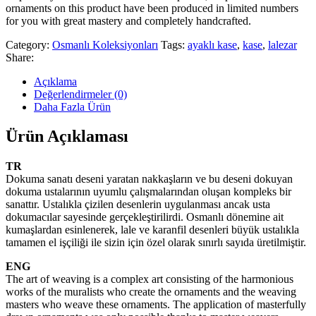
ornaments on this product have been produced in limited numbers
for you with great mastery and completely handcrafted.
Category:
Osmanlı Koleksiyonları
Tags:
ayaklı kase
,
kase
,
lalezar
Share:
Açıklama
Değerlendirmeler (0)
Daha Fazla Ürün
Ürün Açıklaması
TR
Dokuma sanatı deseni yaratan nakkaşların ve bu deseni dokuyan
dokuma ustalarının uyumlu çalışmalarından oluşan kompleks bir
sanattır. Ustalıkla çizilen desenlerin uygulanması ancak usta
dokumacılar sayesinde gerçekleştirilirdi. Osmanlı dönemine ait
kumaşlardan esinlenerek, lale ve karanfil desenleri büyük ustalıkla
tamamen el işçiliği ile sizin için özel olarak sınırlı sayıda üretilmiştir.
ENG
The art of weaving is a complex art consisting of the harmonious
works of the muralists who create the ornaments and the weaving
masters who weave these ornaments. The application of masterfully