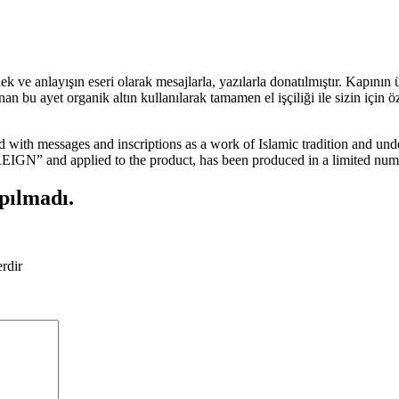
anlayışın eseri olarak mesajlarla, yazılarla donatılmıştır. Kapının üz
et organik altın kullanılarak tamamen el işçiliği ile sizin için özel o
 messages and inscriptions as a work of Islamic tradition and unders
IGN” and applied to the product, has been produced in a limited number
pılmadı.
erdir