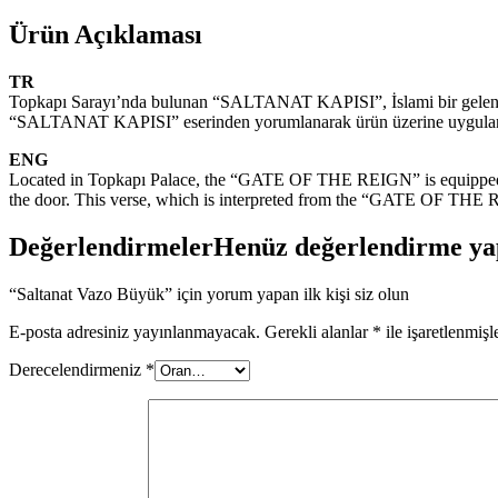
Ürün Açıklaması
TR
Topkapı Sarayı’nda bulunan “SALTANAT KAPISI”, İslami bir gelenek ve 
“SALTANAT KAPISI” eserinden yorumlanarak ürün üzerine uygulanan bu ay
ENG
Located in Topkapı Palace, the “GATE OF THE REIGN” is equipped with
the door. This verse, which is interpreted from the “GATE OF THE RE
Değerlendirmeler
Henüz değerlendirme ya
“Saltanat Vazo Büyük” için yorum yapan ilk kişi siz olun
E-posta adresiniz yayınlanmayacak.
Gerekli alanlar
*
ile işaretlenmişl
Derecelendirmeniz
*