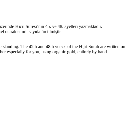
erinde Hicri Suresi’nin 45. ve 48. ayetleri yazmaktadır.
larak sınırlı sayıda üretilmiştir.
tanding. The 45th and 48th verses of the Hijri Surah are written on
 especially for you, using organic gold, entirely by hand.