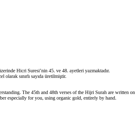
erinde Hicri Suresi’nin 45. ve 48. ayetleri yazmaktadır.
larak sınırlı sayıda üretilmiştir.
tanding. The 45th and 48th verses of the Hijri Surah are written on
 especially for you, using organic gold, entirely by hand.