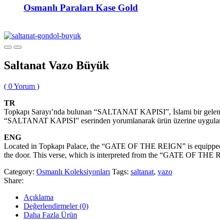
Osmanlı Paraları Kase Gold
Saltanat Vazo Büyük
(
0
Yorum )
TR
Topkapı Sarayı’nda bulunan “SALTANAT KAPISI”, İslami bir gelenek ve 
“SALTANAT KAPISI” eserinden yorumlanarak ürün üzerine uygulanan bu ay
ENG
Located in Topkapı Palace, the “GATE OF THE REIGN” is equipped with
the door. This verse, which is interpreted from the “GATE OF THE RE
Category:
Osmanlı Koleksiyonları
Tags:
saltanat
,
vazo
Share:
Açıklama
Değerlendirmeler (0)
Daha Fazla Ürün